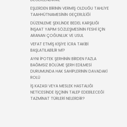
EŞLERDEN BİRİNİN VERMİŞ OLDUĞU TAHLİYE
TAAHHÜTNAMESİNİN GEÇERLİLİĞİ
DÜZENLEME ŞEKLİNDE BEDEL KARŞILIĞI
İNŞAAT YAPIM SÖZLEŞMESİNİN FESHİ İÇİN
ARANAN ÇOĞUNLUK VE USUL
VEFAT ETMİŞ KİŞİYE İCRA TAKİBİ
BAŞLATILABİLİR Mİ?
AYNI İPOTEK ŞERHİNİN BİRDEN FAZLA
BAĞIMSIZ BÖLÜME ŞERH EDİLMESİ
DURUMUNDA HAK SAHİPLERİNİN DAVADAKİ
ROLÜ
İŞ KAZASI VEYA MESLEK HASTALIĞI
NETİCESİNDE İŞÇİNİN TALEP EDEBİLECEĞİ
TAZMİNAT TÜRLERİ NELERDİR?