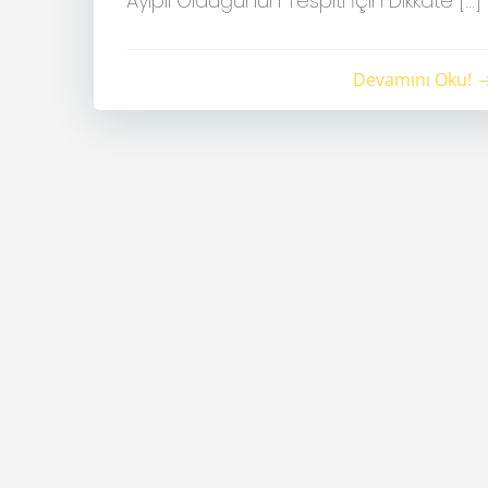
Ayıplı Olduğunun Tespiti İçin Dikkate […]
Devamını Oku!