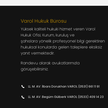
Varol Hukuk Bürosu
Yüksek kaliteli hukuki hizmet veren Varol
Hukuk Ofisi; Kurum, kuruluş ve
şahıslara yönelik profesyonel bilgi gerektiren
hukuksal konularda gelen taleplere eksiksiz
yanıt vermektedir.
Randevu alarak avukatlarımızla
görüşebilirsiniz.
LL. M. AV. İlbars Dorukhan VAROL (0531) 661 11 91
LL. M. AV. Begüm Gülberk VAROL (0533) 409 14 23