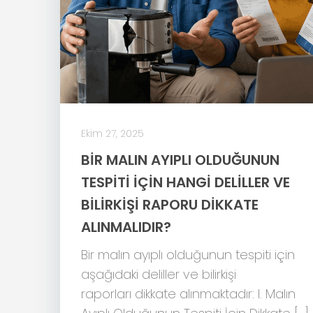
Ekim 27, 2025
BİR MALIN AYIPLI OLDUĞUNUN
TESPİTİ İÇİN HANGİ DELİLLER VE
BİLİRKİŞİ RAPORU DİKKATE
ALINMALIDIR?
Bir malın ayıplı olduğunun tespiti için
aşağıdaki deliller ve bilirkişi
raporları dikkate alınmaktadır: I. Malın