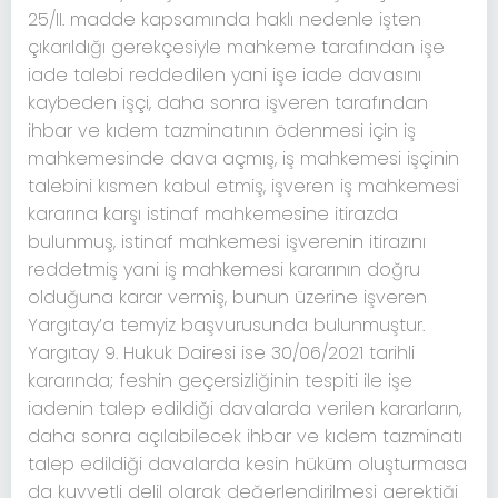
25/II. madde kapsamında haklı nedenle işten
çıkarıldığı gerekçesiyle mahkeme tarafından işe
iade talebi reddedilen yani işe iade davasını
kaybeden işçi, daha sonra işveren tarafından
ihbar ve kıdem tazminatının ödenmesi için iş
mahkemesinde dava açmış, iş mahkemesi işçinin
talebini kısmen kabul etmiş, işveren iş mahkemesi
kararına karşı istinaf mahkemesine itirazda
bulunmuş, istinaf mahkemesi işverenin itirazını
reddetmiş yani iş mahkemesi kararının doğru
olduğuna karar vermiş, bunun üzerine işveren
Yargıtay’a temyiz başvurusunda bulunmuştur.
Yargıtay 9. Hukuk Dairesi ise 30/06/2021 tarihli
kararında; feshin geçersizliğinin tespiti ile işe
iadenin talep edildiği davalarda verilen kararların,
daha sonra açılabilecek ihbar ve kıdem tazminatı
talep edildiği davalarda kesin hüküm oluşturmasa
da kuvvetli delil olarak değerlendirilmesi gerektiği