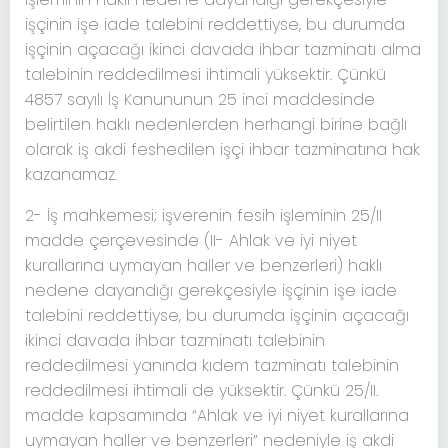
işçinin işe iade talebini reddettiyse, bu durumda
işçinin açacağı ikinci davada ihbar tazminatı alma
talebinin reddedilmesi ihtimali yüksektir. Çünkü
4857 sayılı İş Kanununun 25 inci maddesinde
belirtilen haklı nedenlerden herhangi birine bağlı
olarak iş akdi feshedilen işçi ihbar tazminatına hak
kazanamaz.
2- İş mahkemesi; işverenin fesih işleminin 25/II
madde çerçevesinde (II- Ahlak ve iyi niyet
kurallarına uymayan haller ve benzerleri) haklı
nedene dayandığı gerekçesiyle işçinin işe iade
talebini reddettiyse, bu durumda işçinin açacağı
ikinci davada ihbar tazminatı talebinin
reddedilmesi yanında kıdem tazminatı talebinin
reddedilmesi ihtimali de yüksektir. Çünkü 25/II.
madde kapsamında “Ahlak ve iyi niyet kurallarına
uymayan haller ve benzerleri” nedeniyle iş akdi