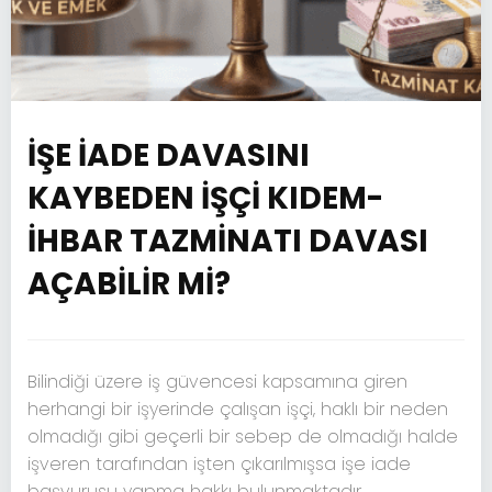
İŞE İADE DAVASINI
KAYBEDEN İŞÇİ KIDEM-
İHBAR TAZMİNATI DAVASI
AÇABİLİR Mİ?
Bilindiği üzere iş güvencesi kapsamına giren
herhangi bir işyerinde çalışan işçi, haklı bir neden
olmadığı gibi geçerli bir sebep de olmadığı halde
işveren tarafından işten çıkarılmışsa işe iade
başvurusu yapma hakkı bulunmaktadır.