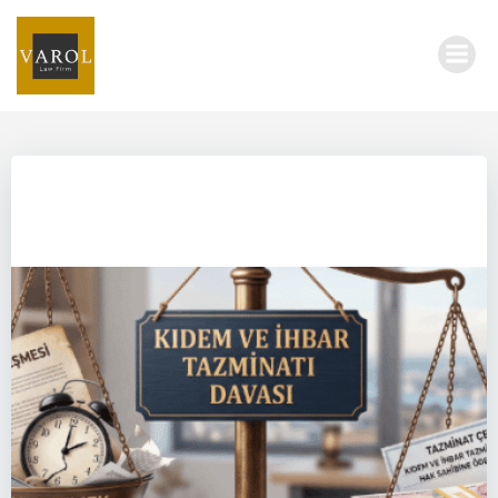
İçeriğe
geç