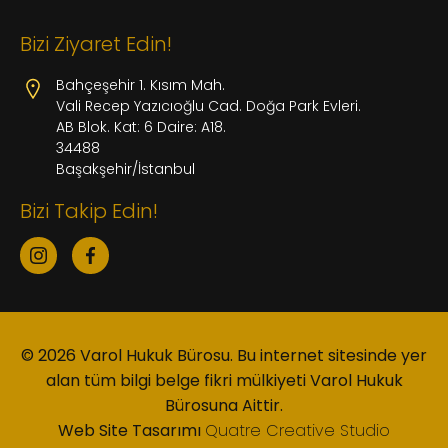
Bizi Ziyaret Edin!
Bahçeşehir 1. Kısım Mah.
Vali Recep Yazıcıoğlu Cad. Doğa Park Evleri.
AB Blok. Kat: 6 Daire: A18.
34488
Başakşehir/İstanbul
Bizi Takip Edin!
© 2026 Varol Hukuk Bürosu. Bu internet sitesinde yer
alan tüm bilgi belge fikri mülkiyeti Varol Hukuk
Bürosuna Aittir.
Web Site Tasarımı
Quatre Creative Studio