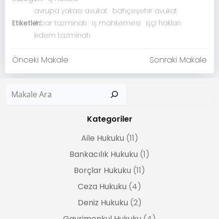
avrupa yakası avukat
bahçeşehir avukat
Etiketler:
ihbar tazminatı
iş mahkemesi
işçi hakları
kıdem tazminatı
Yazı
Yazı
Önceki Makale
Sonraki Makale
gezinmesi
gezinmesi
Ar
Kategoriler
Aile Hukuku
(11)
Bankacılık Hukuku
(1)
Borçlar Hukuku
(11)
Ceza Hukuku
(4)
Deniz Hukuku
(2)
Gayrimenkul Hukuku
(4)