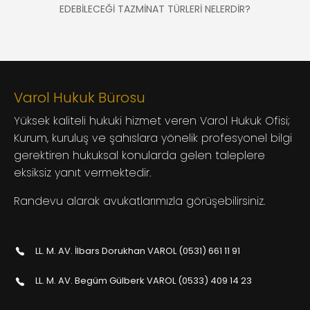
EDEBİLECEĞİ TAZMİNAT TÜRLERİ NELERDİR?
Varol Hukuk Bürosu
Yüksek kaliteli hukuki hizmet veren Varol Hukuk Ofisi;
Kurum, kuruluş ve şahıslara yönelik profesyonel bilgi
gerektiren hukuksal konularda gelen taleplere
eksiksiz yanıt vermektedir.
Randevu alarak avukatlarımızla görüşebilirsiniz.
LL. M. AV. İlbars Dorukhan VAROL (0531) 661 11 91
LL. M. AV. Begüm Gülberk VAROL (0533) 409 14 23