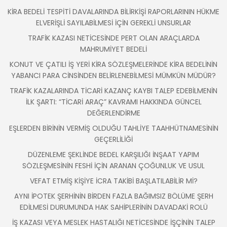
KİRA BEDELİ TESPİTİ DAVALARINDA BİLİRKİŞİ RAPORLARININ HÜKME
ELVERİŞLİ SAYILABİLMESİ İÇİN GEREKLİ UNSURLAR
TRAFİK KAZASI NETİCESİNDE PERT OLAN ARAÇLARDA
MAHRUMİYET BEDELİ
KONUT VE ÇATILI İŞ YERİ KİRA SÖZLEŞMELERİNDE KİRA BEDELİNİN
YABANCI PARA CİNSİNDEN BELİRLENEBİLMESİ MÜMKÜN MÜDÜR?
TRAFİK KAZALARINDA TİCARİ KAZANÇ KAYBI TALEP EDEBİLMENİN
İLK ŞARTI: “TİCARİ ARAÇ” KAVRAMI HAKKINDA GÜNCEL
DEĞERLENDİRME
EŞLERDEN BİRİNİN VERMİŞ OLDUĞU TAHLİYE TAAHHÜTNAMESİNİN
GEÇERLİLİĞİ
DÜZENLEME ŞEKLİNDE BEDEL KARŞILIĞI İNŞAAT YAPIM
SÖZLEŞMESİNİN FESHİ İÇİN ARANAN ÇOĞUNLUK VE USUL
VEFAT ETMİŞ KİŞİYE İCRA TAKİBİ BAŞLATILABİLİR Mİ?
AYNI İPOTEK ŞERHİNİN BİRDEN FAZLA BAĞIMSIZ BÖLÜME ŞERH
EDİLMESİ DURUMUNDA HAK SAHİPLERİNİN DAVADAKİ ROLÜ
İŞ KAZASI VEYA MESLEK HASTALIĞI NETİCESİNDE İŞÇİNİN TALEP