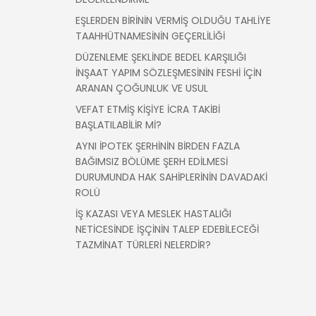
EŞLERDEN BİRİNİN VERMİŞ OLDUĞU TAHLİYE
TAAHHÜTNAMESİNİN GEÇERLİLİĞİ
DÜZENLEME ŞEKLİNDE BEDEL KARŞILIĞI
İNŞAAT YAPIM SÖZLEŞMESİNİN FESHİ İÇİN
ARANAN ÇOĞUNLUK VE USUL
VEFAT ETMİŞ KİŞİYE İCRA TAKİBİ
BAŞLATILABİLİR Mİ?
AYNI İPOTEK ŞERHİNİN BİRDEN FAZLA
BAĞIMSIZ BÖLÜME ŞERH EDİLMESİ
DURUMUNDA HAK SAHİPLERİNİN DAVADAKİ
ROLÜ
İŞ KAZASI VEYA MESLEK HASTALIĞI
NETİCESİNDE İŞÇİNİN TALEP EDEBİLECEĞİ
TAZMİNAT TÜRLERİ NELERDİR?