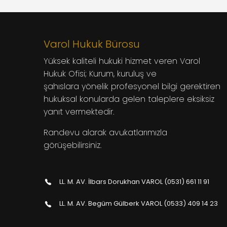
Varol Hukuk Bürosu
Yüksek kaliteli hukuki hizmet veren Varol
Hukuk Ofisi; Kurum, kuruluş ve
şahıslara yönelik profesyonel bilgi gerektiren
hukuksal konularda gelen taleplere eksiksiz
yanıt vermektedir.
Randevu alarak avukatlarımızla
görüşebilirsiniz.
LL. M. AV. İlbars Dorukhan VAROL (0531) 661 11 91
LL. M. AV. Begüm Gülberk VAROL (0533) 409 14 23