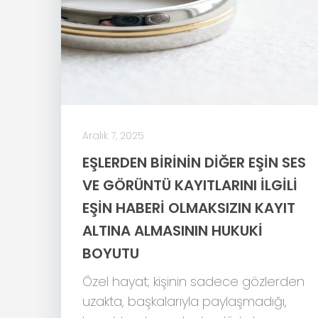
Aralık 7, 2025
EŞLERDEN BİRİNİN DİĞER EŞİN SES
VE GÖRÜNTÜ KAYITLARINI İLGİLİ
EŞİN HABERİ OLMAKSIZIN KAYIT
ALTINA ALMASININ HUKUKİ
BOYUTU
Özel hayat; kişinin sadece gözlerden
uzakta, başkalarıyla paylaşmadığı,