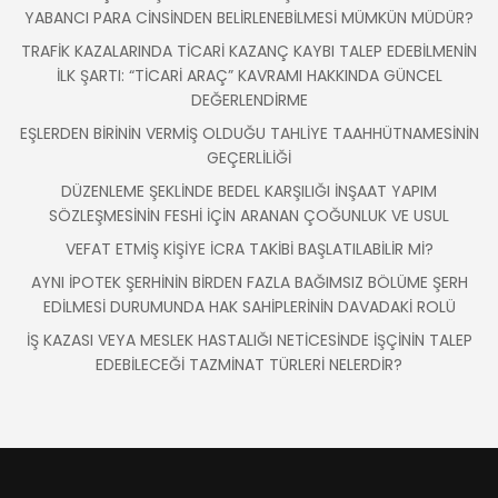
YABANCI PARA CİNSİNDEN BELİRLENEBİLMESİ MÜMKÜN MÜDÜR?
TRAFİK KAZALARINDA TİCARİ KAZANÇ KAYBI TALEP EDEBİLMENİN
İLK ŞARTI: “TİCARİ ARAÇ” KAVRAMI HAKKINDA GÜNCEL
DEĞERLENDİRME
EŞLERDEN BİRİNİN VERMİŞ OLDUĞU TAHLİYE TAAHHÜTNAMESİNİN
GEÇERLİLİĞİ
DÜZENLEME ŞEKLİNDE BEDEL KARŞILIĞI İNŞAAT YAPIM
SÖZLEŞMESİNİN FESHİ İÇİN ARANAN ÇOĞUNLUK VE USUL
VEFAT ETMİŞ KİŞİYE İCRA TAKİBİ BAŞLATILABİLİR Mİ?
AYNI İPOTEK ŞERHİNİN BİRDEN FAZLA BAĞIMSIZ BÖLÜME ŞERH
EDİLMESİ DURUMUNDA HAK SAHİPLERİNİN DAVADAKİ ROLÜ
İŞ KAZASI VEYA MESLEK HASTALIĞI NETİCESİNDE İŞÇİNİN TALEP
EDEBİLECEĞİ TAZMİNAT TÜRLERİ NELERDİR?