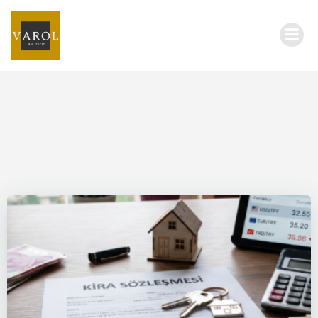
İçeriğe
geç