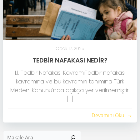
Ocak 17, 2025
TEDBİR NAFAKASI NEDİR?
1.1. Tedbir Nafakası KavramıTedbir nafakası
kavramına ve bu kavramın tanımına Türk
Medeni Kanunu’nda açıkça yer verilmemiştir.
[…]
Devamını Oku!
Ar