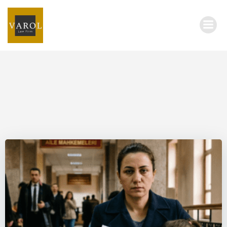
İçeriğe
geç