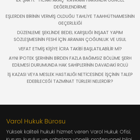
İLK ŞARTI: “TİCARİ ARAÇ” KAVRAMI HAKKINDA GÜNCEL
DEĞERLENDİRME
EŞLERDEN BİRİNİN VERMİŞ OLDUĞU TAHLİYE TAAHHÜTNAMESİNİN
GEÇERLİLİĞİ
DÜZENLEME ŞEKLİNDE BEDEL KARŞILIĞI İNŞAAT YAPIM
SÖZLEŞMESİNİN FESHİ İÇİN ARANAN ÇOĞUNLUK VE USUL
VEFAT ETMİŞ KİŞİYE İCRA TAKİBİ BAŞLATILABİLİR Mİ?
AYNI İPOTEK ŞERHİNİN BİRDEN FAZLA BAĞIMSIZ BÖLÜME ŞERH
EDİLMESİ DURUMUNDA HAK SAHİPLERİNİN DAVADAKİ ROLÜ
İŞ KAZASI VEYA MESLEK HASTALIĞI NETİCESİNDE İŞÇİNİN TALEP
EDEBİLECEĞİ TAZMİNAT TÜRLERİ NELERDİR?
Varol Hukuk Bürosu
Yüksek kaliteli hukuki hizmet veren Varol Hukuk Ofisi;
Kurum, kuruluş ve şahıslara yönelik profesyonel bilgi