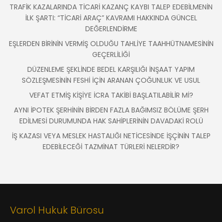
TRAFİK KAZALARINDA TİCARİ KAZANÇ KAYBI TALEP EDEBİLMENİN
İLK ŞARTI: “TİCARİ ARAÇ” KAVRAMI HAKKINDA GÜNCEL
DEĞERLENDİRME
EŞLERDEN BİRİNİN VERMİŞ OLDUĞU TAHLİYE TAAHHÜTNAMESİNİN
GEÇERLİLİĞİ
DÜZENLEME ŞEKLİNDE BEDEL KARŞILIĞI İNŞAAT YAPIM
SÖZLEŞMESİNİN FESHİ İÇİN ARANAN ÇOĞUNLUK VE USUL
VEFAT ETMİŞ KİŞİYE İCRA TAKİBİ BAŞLATILABİLİR Mİ?
AYNI İPOTEK ŞERHİNİN BİRDEN FAZLA BAĞIMSIZ BÖLÜME ŞERH
EDİLMESİ DURUMUNDA HAK SAHİPLERİNİN DAVADAKİ ROLÜ
İŞ KAZASI VEYA MESLEK HASTALIĞI NETİCESİNDE İŞÇİNİN TALEP
EDEBİLECEĞİ TAZMİNAT TÜRLERİ NELERDİR?
Varol Hukuk Bürosu