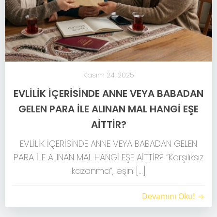
Kasım 24, 2025
EVLİLİK İÇERİSİNDE ANNE VEYA BABADAN
GELEN PARA İLE ALINAN MAL HANGİ EŞE
AİTTİR?
EVLİLİK İÇERİSİNDE ANNE VEYA BABADAN GELEN
PARA İLE ALINAN MAL HANGİ EŞE AİTTİR? “Karşılıksız
kazanma”, eşin […]
Devamını Oku!