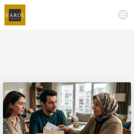
İçeriğe
geç